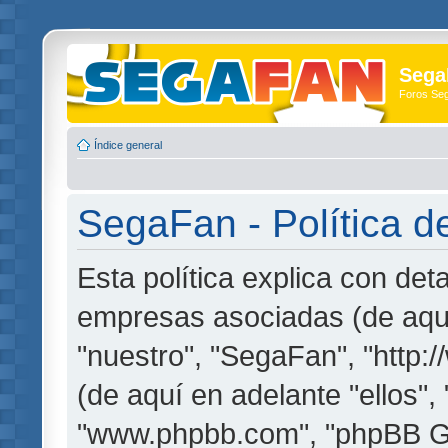
Sega
Foros Se
Índice general
SegaFan - Política d
Esta política explica con de
empresas asociadas (de aquí
"nuestro", "SegaFan", "http
(de aquí en adelante "ellos",
"www.phpbb.com", "phpBB G