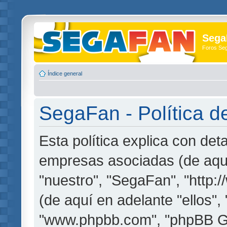
Sega
Foros Se
Índice general
SegaFan - Política d
Esta política explica con de
empresas asociadas (de aquí
"nuestro", "SegaFan", "http
(de aquí en adelante "ellos",
"www.phpbb.com", "phpBB G