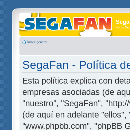
Sega
Foros Se
Índice general
SegaFan - Política d
Esta política explica con de
empresas asociadas (de aquí
"nuestro", "SegaFan", "http
(de aquí en adelante "ellos",
"www.phpbb.com", "phpBB G