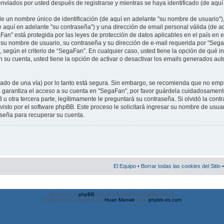
nviados por usted después de registrarse y mientras se haya identificado (de aquí
 un nombre único de identificación (de aquí en adelante "su nombre de usuario")
e aquí en adelante "su contraseña") y una dirección de email personal válida (de aq
an" está protegida por las leyes de protección de datos aplicables en el país en 
 su nombre de usuario, su contraseña y su dirección de e-mail requerida por "Seg
l, según el criterio de “SegaFan”. En cualquier caso, usted tiene la opción de qué 
su cuenta, usted tiene la opción de activar o desactivar los emails generados au
frado de una vía) por lo tanto está segura. Sin embargo, se recomienda que no em
a garantiza el acceso a su cuenta en "SegaFan", por favor guárdela cuidadosament
otra tercera parte, legítimamente le preguntará su contraseña. Si olvidó la cont
visto por el software phpBB. Este proceso le solicitará ingresar su nombre de usuar
eña para recuperar su cuenta.
El Equipo
•
Borrar todas las cookies del Sitio
•
Powered by
phpBB
® Forum Software © phpBB Group
Traducción al español por
Huan Manwë
para
phpbb-es.com