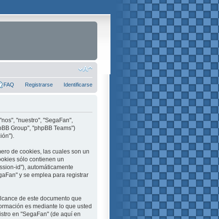
FAQ
Registrarse
Identificarse
"nos", "nuestro", "SegaFan",
phpBB Group", "phpBB Teams")
ión").
ero de cookies, las cuales son un
ookies sólo contienen un
ession-id"), automáticamente
aFan" y se emplea para registrar
alcance de este documento que
formación es mediante lo que usted
istro en "SegaFan" (de aquí en