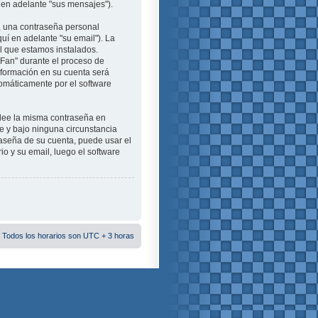
 en adelante "sus mensajes").
, una contraseña personal
uí en adelante "su email"). La
el que estamos instalados.
aFan" durante el proceso de
información en su cuenta será
tomáticamente por el software
plee la misma contraseña en
e y bajo ninguna circunstancia
raseña de su cuenta, puede usar el
io y su email, luego el software
 Todos los horarios son UTC + 3 horas