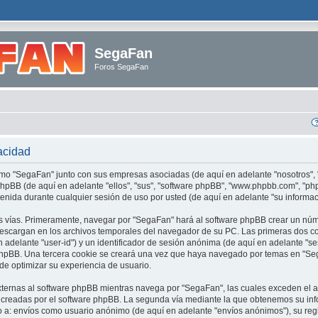
SegaFan
Foros SegaFan
acidad
cómo "SegaFan" junto con sus empresas asociadas (de aquí en adelante "nosotros", 
 phpBB (de aquí en adelante "ellos", "sus", "software phpBB", "www.phpbb.com", "
nida durante cualquier sesión de uso por usted (de aquí en adelante "su informac
s vías. Primeramente, navegar por "SegaFan" hará al software phpBB crear un núm
escargan en los archivos temporales del navegador de su PC. Las primeras dos c
en adelante "user-id") y un identificador de sesión anónima (de aquí en adelante "s
phpBB. Una tercera cookie se creará una vez que haya navegado por temas en "Seg
 de optimizar su experiencia de usuario.
ernas al software phpBB mientras navega por "SegaFan", las cuales exceden el 
s creadas por el software phpBB. La segunda vía mediante la que obtenemos su in
do a: envíos como usuario anónimo (de aquí en adelante "envíos anónimos"), su reg