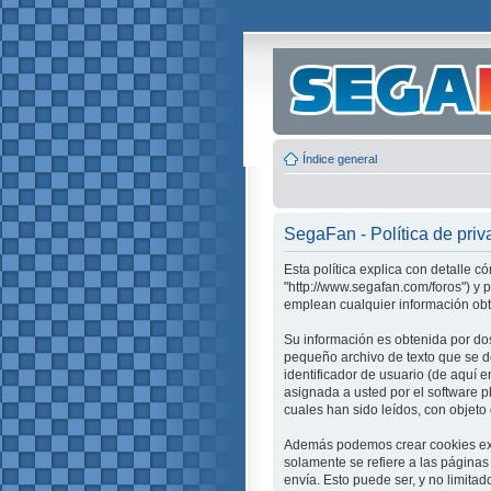
Índice general
SegaFan - Política de priv
Esta política explica con detalle 
"http://www.segafan.com/foros") y
emplean cualquier información obte
Su información es obtenida por do
pequeño archivo de texto que se d
identificador de usuario (de aquí 
asignada a usted por el software 
cuales han sido leídos, con objeto
Además podemos crear cookies ext
solamente se refiere a las página
envía. Esto puede ser, y no limita