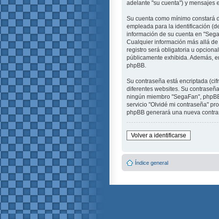
adelante "su cuenta") y mensajes e
Su cuenta como mínimo constará de
empleada para la identificación (d
información de su cuenta en "SegaF
Cualquier información más allá de
registro será obligatoria u opciona
públicamente exhibida. Además, en 
phpBB.
Su contraseña está encriptada (ci
diferentes websites. Su contraseñ
ningún miembro "SegaFan", phpBB u 
servicio "Olvidé mi contraseña" pro
phpBB generará una nueva contras
Volver a identificarse
Índice general