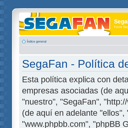
Sega
Foros Se
Índice general
SegaFan - Política d
Esta política explica con de
empresas asociadas (de aquí
"nuestro", "SegaFan", "http
(de aquí en adelante "ellos",
"www.phpbb.com", "phpBB G