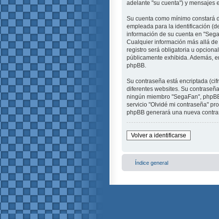
adelante "su cuenta") y mensajes e
Su cuenta como mínimo constará de
empleada para la identificación (d
información de su cuenta en "SegaF
Cualquier información más allá de
registro será obligatoria u opciona
públicamente exhibida. Además, en 
phpBB.
Su contraseña está encriptada (ci
diferentes websites. Su contraseñ
ningún miembro "SegaFan", phpBB u 
servicio "Olvidé mi contraseña" pro
phpBB generará una nueva contras
Volver a identificarse
Índice general