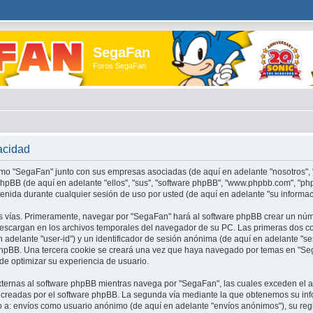
SegaFan
Foros SegaFan
acidad
cómo "SegaFan" junto con sus empresas asociadas (de aquí en adelante "nosotros", 
 phpBB (de aquí en adelante "ellos", "sus", "software phpBB", "www.phpbb.com", "
nida durante cualquier sesión de uso por usted (de aquí en adelante "su informac
s vías. Primeramente, navegar por "SegaFan" hará al software phpBB crear un núm
escargan en los archivos temporales del navegador de su PC. Las primeras dos c
en adelante "user-id") y un identificador de sesión anónima (de aquí en adelante "s
phpBB. Una tercera cookie se creará una vez que haya navegado por temas en "Seg
 de optimizar su experiencia de usuario.
ernas al software phpBB mientras navega por "SegaFan", las cuales exceden el 
s creadas por el software phpBB. La segunda vía mediante la que obtenemos su in
do a: envíos como usuario anónimo (de aquí en adelante "envíos anónimos"), su reg