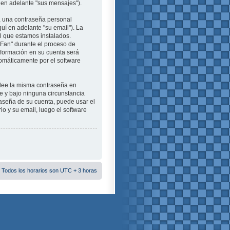
 en adelante "sus mensajes").
, una contraseña personal
uí en adelante "su email"). La
el que estamos instalados.
aFan" durante el proceso de
información en su cuenta será
tomáticamente por el software
plee la misma contraseña en
e y bajo ninguna circunstancia
raseña de su cuenta, puede usar el
io y su email, luego el software
 Todos los horarios son UTC + 3 horas