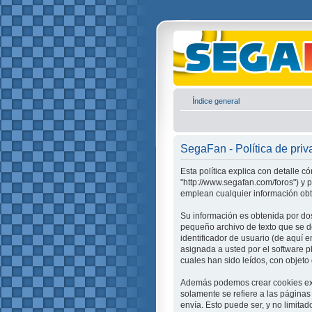
Índice general
SegaFan - Política de priv
Esta política explica con detalle 
"http://www.segafan.com/foros") y
emplean cualquier información obte
Su información es obtenida por do
pequeño archivo de texto que se d
identificador de usuario (de aquí 
asignada a usted por el software 
cuales han sido leídos, con objeto
Además podemos crear cookies ext
solamente se refiere a las página
envía. Esto puede ser, y no limita