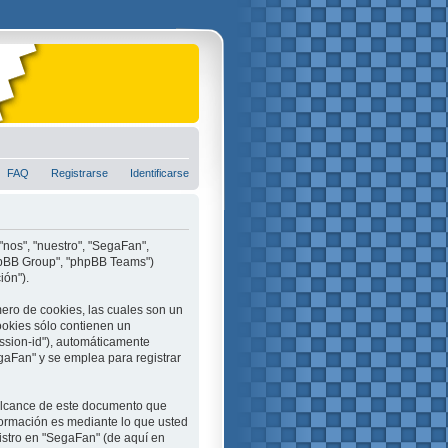
FAQ
Registrarse
Identificarse
"nos", "nuestro", "SegaFan",
phpBB Group", "phpBB Teams")
ión").
ero de cookies, las cuales son un
ookies sólo contienen un
ession-id"), automáticamente
aFan" y se emplea para registrar
alcance de este documento que
formación es mediante lo que usted
istro en "SegaFan" (de aquí en