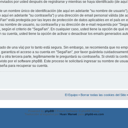
nviados por usted después de registrarse y mientras se haya identificado (de aquí
 un nombre único de identificación (de aquí en adelante "su nombre de usuario")
e aquí en adelante "su contraseña") y una dirección de email personal válida (de aq
an" está protegida por las leyes de protección de datos aplicables en el país en 
 su nombre de usuario, su contraseña y su dirección de e-mail requerida por "Seg
l, según el criterio de “SegaFan”. En cualquier caso, usted tiene la opción de qué 
su cuenta, usted tiene la opción de activar o desactivar los emails generados au
frado de una vía) por lo tanto está segura. Sin embargo, se recomienda que no em
a garantiza el acceso a su cuenta en "SegaFan", por favor guárdela cuidadosament
otra tercera parte, legítimamente le preguntará su contraseña. Si olvidó la cont
visto por el software phpBB. Este proceso le solicitará ingresar su nombre de usuar
eña para recuperar su cuenta.
El Equipo
•
Borrar todas las cookies del Sitio
•
Powered by
phpBB
® Forum Software © phpBB Group
Traducción al español por
Huan Manwë
para
phpbb-es.com