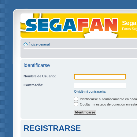
Sega
Foros Se
Índice general
Identificarse
Nombre de Usuario:
Contraseña:
Olvidé mi contraseña
Identificarse automáticamente en cada 
Ocultar mi estado de conexión en esta
REGISTRARSE