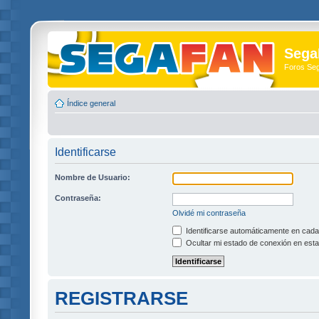
Sega
Foros Se
Índice general
Identificarse
Nombre de Usuario:
Contraseña:
Olvidé mi contraseña
Identificarse automáticamente en cada 
Ocultar mi estado de conexión en esta
REGISTRARSE