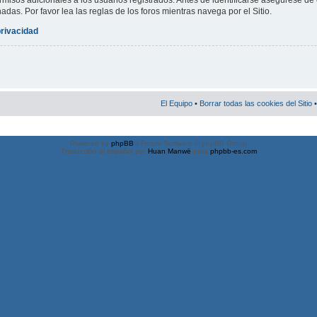
misos adicionales a los usuarios registrados. Antes de identificarse asegúrese de 
nadas. Por favor lea las reglas de los foros mientras navega por el Sitio.
privacidad
El Equipo
•
Borrar todas las cookies del Sitio
•
Powered by
phpBB
® Forum Software © phpBB Group
Traducción al español por
Huan Manwë
para
phpbb-es.com