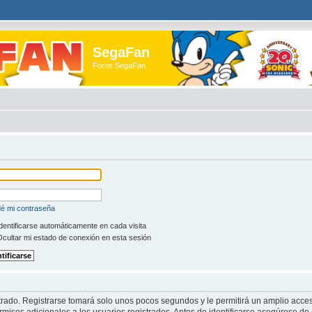
SegaFan
Foros SegaFan
dé mi contraseña
dentificarse automáticamente en cada visita
cultar mi estado de conexión en esta sesión
trado. Registrarse tomará solo unos pocos segundos y le permitirá un amplio acces