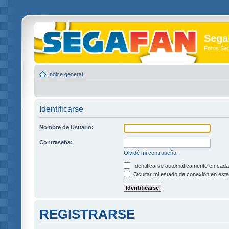
Sega
Foros Se
Índice general
Identificarse
Nombre de Usuario:
Contraseña:
Olvidé mi contraseña
Identificarse automáticamente en cada 
Ocultar mi estado de conexión en esta
REGISTRARSE