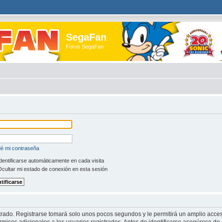
SegaFan
Foros SegaFan
dé mi contraseña
dentificarse automáticamente en cada visita
cultar mi estado de conexión en esta sesión
trado. Registrarse tomará solo unos pocos segundos y le permitirá un amplio acces