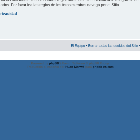
misos adicionales a los usuarios registrados. Antes de identificarse asegúrese de 
nadas. Por favor lea las reglas de los foros mientras navega por el Sitio.
privacidad
El Equipo
•
Borrar todas las cookies del Sitio
•
Powered by
phpBB
® Forum Software © phpBB Group
Traducción al español por
Huan Manwë
para
phpbb-es.com