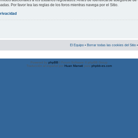
misos adicionales a los usuarios registrados. Antes de identificarse asegúrese de 
nadas. Por favor lea las reglas de los foros mientras navega por el Sitio.
privacidad
El Equipo
•
Borrar todas las cookies del Sitio
•
Powered by
phpBB
® Forum Software © phpBB Group
Traducción al español por
Huan Manwë
para
phpbb-es.com