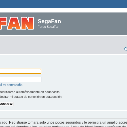
SegaFan
Foros SegaFan
dé mi contraseña
dentificarse automáticamente en cada visita
cultar mi estado de conexión en esta sesión
trado. Registrarse tomará solo unos pocos segundos y le permitirá un amplio acces