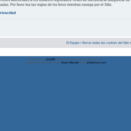
misos adicionales a los usuarios registrados. Antes de identificarse asegúrese de 
nadas. Por favor lea las reglas de los foros mientras navega por el Sitio.
privacidad
El Equipo
•
Borrar todas las cookies del Sitio
•
Powered by
phpBB
® Forum Software © phpBB Group
Traducción al español por
Huan Manwë
para
phpbb-es.com