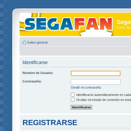
Sega
Foros Se
Índice general
Identificarse
Nombre de Usuario:
Contraseña:
Olvidé mi contraseña
Identificarse automáticamente en cada 
Ocultar mi estado de conexión en esta
REGISTRARSE