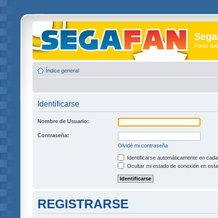
Sega
Foros Se
Índice general
Identificarse
Nombre de Usuario:
Contraseña:
Olvidé mi contraseña
Identificarse automáticamente en cada 
Ocultar mi estado de conexión en esta
REGISTRARSE