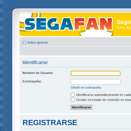
Sega
Foros Se
Índice general
Identificarse
Nombre de Usuario:
Contraseña:
Olvidé mi contraseña
Identificarse automáticamente en cada 
Ocultar mi estado de conexión en esta
REGISTRARSE