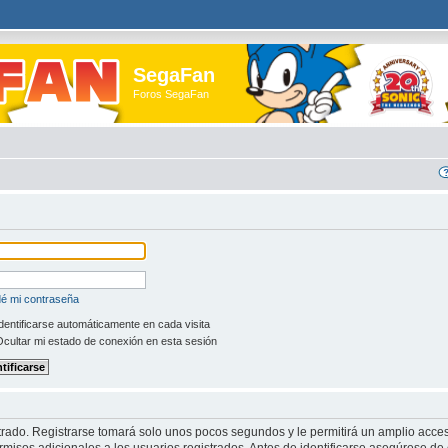
SegaFan
Foros SegaFan
dé mi contraseña
dentificarse automáticamente en cada visita
cultar mi estado de conexión en esta sesión
trado. Registrarse tomará solo unos pocos segundos y le permitirá un amplio acces