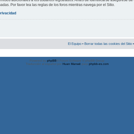
misos adicionales a los usuarios registrados. Antes de identificarse asegúrese de 
nadas. Por favor lea las reglas de los foros mientras navega por el Sitio.
privacidad
El Equipo
•
Borrar todas las cookies del Sitio
•
Powered by
phpBB
® Forum Software © phpBB Group
Traducción al español por
Huan Manwë
para
phpbb-es.com