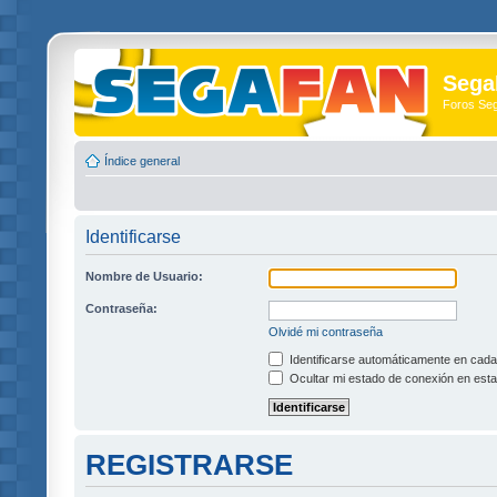
Sega
Foros Se
Índice general
Identificarse
Nombre de Usuario:
Contraseña:
Olvidé mi contraseña
Identificarse automáticamente en cada 
Ocultar mi estado de conexión en esta
REGISTRARSE