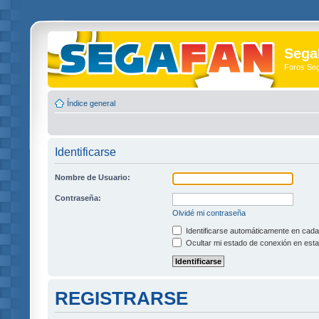
Sega
Foros Se
Índice general
Identificarse
Nombre de Usuario:
Contraseña:
Olvidé mi contraseña
Identificarse automáticamente en cada 
Ocultar mi estado de conexión en esta
REGISTRARSE