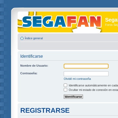
Sega
Foros Se
Índice general
Identificarse
Nombre de Usuario:
Contraseña:
Olvidé mi contraseña
Identificarse automáticamente en cada 
Ocultar mi estado de conexión en esta
REGISTRARSE