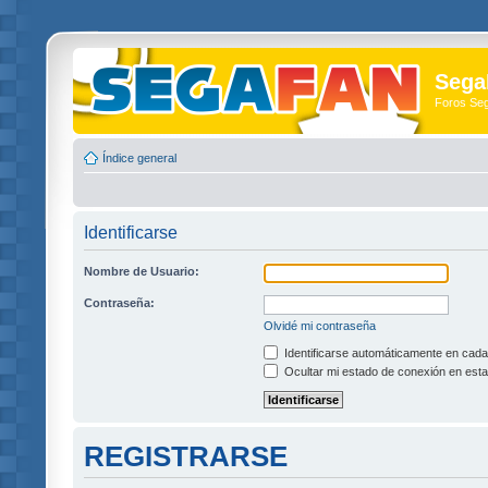
Sega
Foros Se
Índice general
Identificarse
Nombre de Usuario:
Contraseña:
Olvidé mi contraseña
Identificarse automáticamente en cada 
Ocultar mi estado de conexión en esta
REGISTRARSE