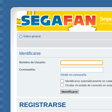
Sega
Foros Se
Índice general
Identificarse
Nombre de Usuario:
Contraseña:
Olvidé mi contraseña
Identificarse automáticamente en cada 
Ocultar mi estado de conexión en esta
REGISTRARSE