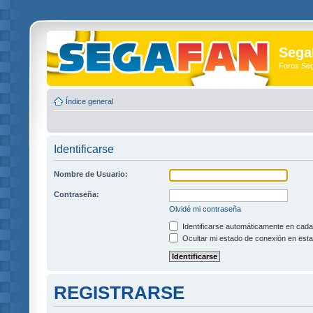
Sega
Foros Se
Índice general
Identificarse
Nombre de Usuario:
Contraseña:
Olvidé mi contraseña
Identificarse automáticamente en cada 
Ocultar mi estado de conexión en esta
REGISTRARSE