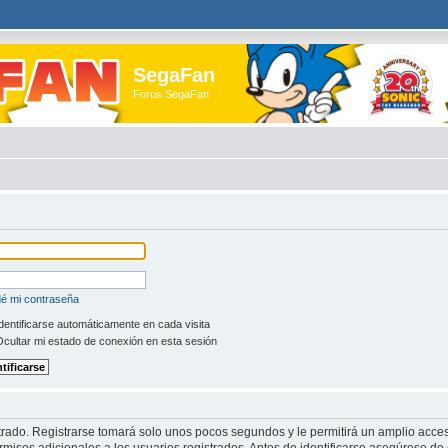
SegaFan
Foros SegaFan
dé mi contraseña
dentificarse automáticamente en cada visita
cultar mi estado de conexión en esta sesión
trado. Registrarse tomará solo unos pocos segundos y le permitirá un amplio acces