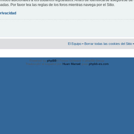
misos adicionales a los usuarios registrados. Antes de identificarse asegúrese de 
nadas. Por favor lea las reglas de los foros mientras navega por el Sitio.
privacidad
El Equipo
•
Borrar todas las cookies del Sitio
•
Powered by
phpBB
® Forum Software © phpBB Group
Traducción al español por
Huan Manwë
para
phpbb-es.com