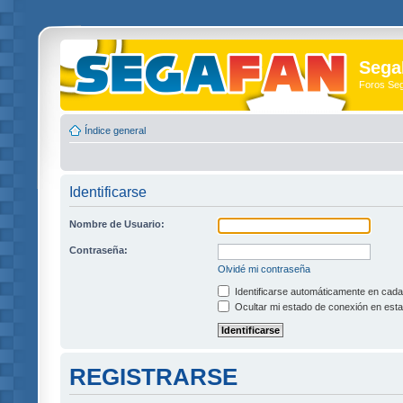
Sega
Foros Se
Índice general
Identificarse
Nombre de Usuario:
Contraseña:
Olvidé mi contraseña
Identificarse automáticamente en cada 
Ocultar mi estado de conexión en esta
REGISTRARSE