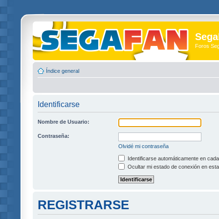
Sega
Foros Se
Índice general
Identificarse
Nombre de Usuario:
Contraseña:
Olvidé mi contraseña
Identificarse automáticamente en cada 
Ocultar mi estado de conexión en esta
REGISTRARSE