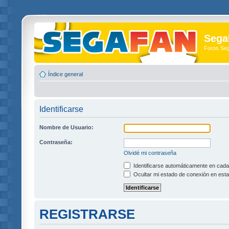
Sega
Foros Se
Índice general
Identificarse
Nombre de Usuario:
Contraseña:
Olvidé mi contraseña
Identificarse automáticamente en cada 
Ocultar mi estado de conexión en esta
REGISTRARSE