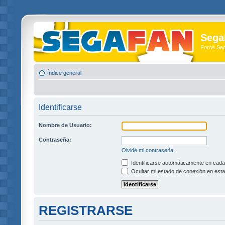
Sega
Foros Se
Índice general
Identificarse
Nombre de Usuario:
Contraseña:
Olvidé mi contraseña
Identificarse automáticamente en cada 
Ocultar mi estado de conexión en esta
REGISTRARSE