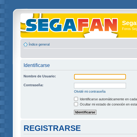
Sega
Foros Se
Índice general
Identificarse
Nombre de Usuario:
Contraseña:
Olvidé mi contraseña
Identificarse automáticamente en cada 
Ocultar mi estado de conexión en esta
REGISTRARSE