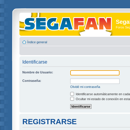
Sega
Foros Se
Índice general
Identificarse
Nombre de Usuario:
Contraseña:
Olvidé mi contraseña
Identificarse automáticamente en cada 
Ocultar mi estado de conexión en esta
REGISTRARSE