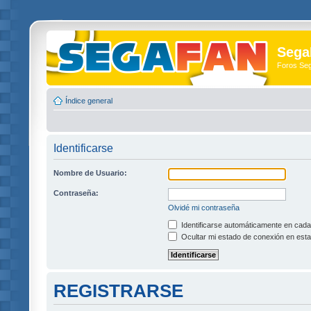
Sega
Foros Se
Índice general
Identificarse
Nombre de Usuario:
Contraseña:
Olvidé mi contraseña
Identificarse automáticamente en cada 
Ocultar mi estado de conexión en esta
REGISTRARSE