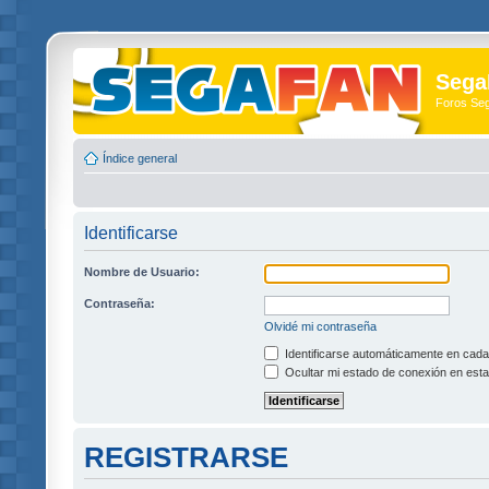
Sega
Foros Se
Índice general
Identificarse
Nombre de Usuario:
Contraseña:
Olvidé mi contraseña
Identificarse automáticamente en cada 
Ocultar mi estado de conexión en esta
REGISTRARSE