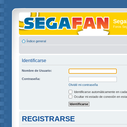
Sega
Foros Se
Índice general
Identificarse
Nombre de Usuario:
Contraseña:
Olvidé mi contraseña
Identificarse automáticamente en cada 
Ocultar mi estado de conexión en esta
REGISTRARSE