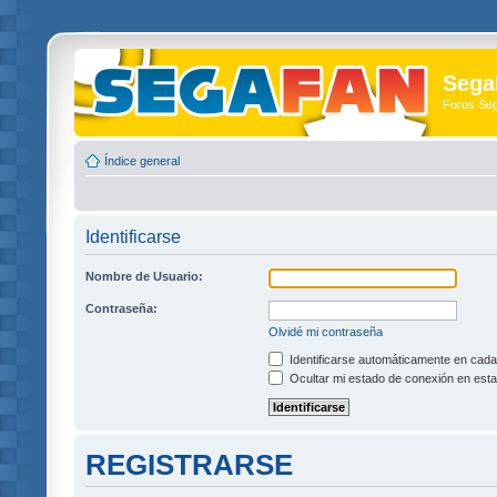
Sega
Foros Se
Índice general
Identificarse
Nombre de Usuario:
Contraseña:
Olvidé mi contraseña
Identificarse automáticamente en cada 
Ocultar mi estado de conexión en esta
REGISTRARSE