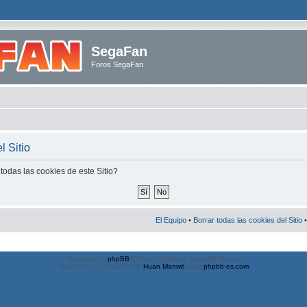
SegaFan
Foros SegaFan
l Sitio
todas las cookies de este Sitio?
El Equipo
•
Borrar todas las cookies del Sitio
•
Powered by
phpBB
® Forum Software © phpBB Group
Traducción al español por
Huan Manwë
para
phpbb-es.com