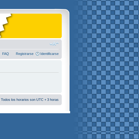
FAQ
Registrarse
Identificarse
 Todos los horarios son UTC + 3 horas