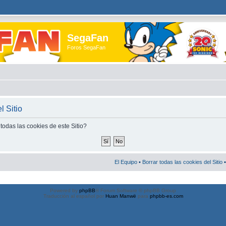
SegaFan
Foros SegaFan
l Sitio
todas las cookies de este Sitio?
El Equipo
•
Borrar todas las cookies del Sitio
•
Powered by
phpBB
® Forum Software © phpBB Group
Traducción al español por
Huan Manwë
para
phpbb-es.com