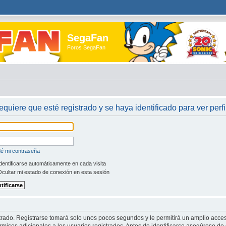
SegaFan
Foros SegaFan
requiere que esté registrado y se haya identificado para ver perfi
dé mi contraseña
dentificarse automáticamente en cada visita
cultar mi estado de conexión en esta sesión
trado. Registrarse tomará solo unos pocos segundos y le permitirá un amplio acces