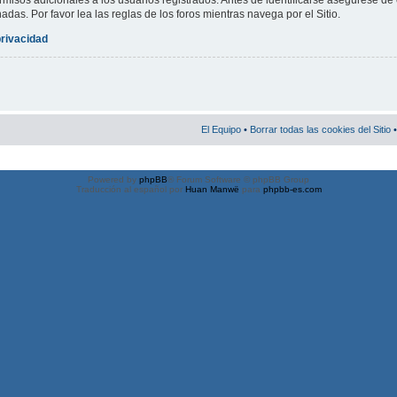
misos adicionales a los usuarios registrados. Antes de identificarse asegúrese de 
nadas. Por favor lea las reglas de los foros mientras navega por el Sitio.
privacidad
El Equipo
•
Borrar todas las cookies del Sitio
•
Powered by
phpBB
® Forum Software © phpBB Group
Traducción al español por
Huan Manwë
para
phpbb-es.com