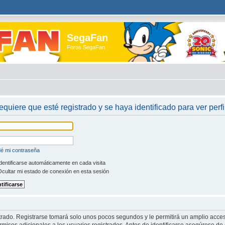
SegaFan
Foros SegaFan
requiere que esté registrado y se haya identificado para ver perfi
dé mi contraseña
dentificarse automáticamente en cada visita
cultar mi estado de conexión en esta sesión
trado. Registrarse tomará solo unos pocos segundos y le permitirá un amplio acces