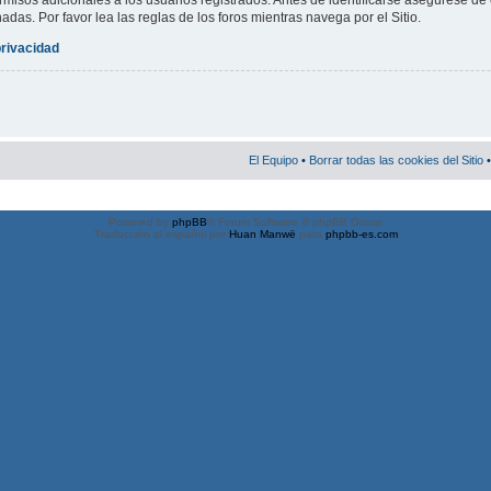
misos adicionales a los usuarios registrados. Antes de identificarse asegúrese de 
nadas. Por favor lea las reglas de los foros mientras navega por el Sitio.
privacidad
El Equipo
•
Borrar todas las cookies del Sitio
•
Powered by
phpBB
® Forum Software © phpBB Group
Traducción al español por
Huan Manwë
para
phpbb-es.com