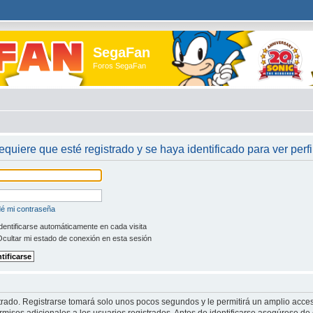
SegaFan
Foros SegaFan
requiere que esté registrado y se haya identificado para ver perfi
dé mi contraseña
dentificarse automáticamente en cada visita
cultar mi estado de conexión en esta sesión
trado. Registrarse tomará solo unos pocos segundos y le permitirá un amplio acces