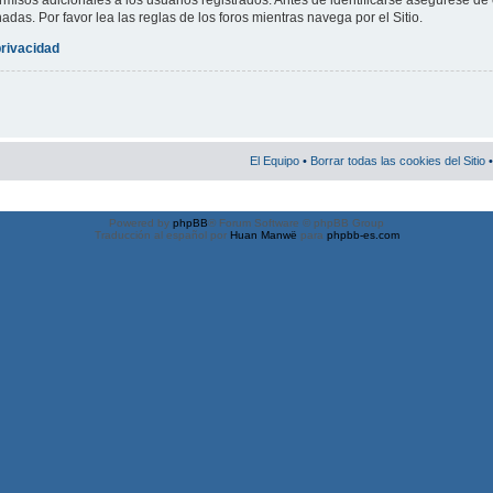
misos adicionales a los usuarios registrados. Antes de identificarse asegúrese de 
nadas. Por favor lea las reglas de los foros mientras navega por el Sitio.
privacidad
El Equipo
•
Borrar todas las cookies del Sitio
•
Powered by
phpBB
® Forum Software © phpBB Group
Traducción al español por
Huan Manwë
para
phpbb-es.com