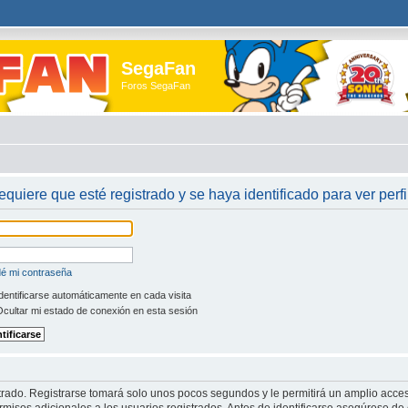
SegaFan
Foros SegaFan
requiere que esté registrado y se haya identificado para ver perfi
dé mi contraseña
dentificarse automáticamente en cada visita
cultar mi estado de conexión en esta sesión
trado. Registrarse tomará solo unos pocos segundos y le permitirá un amplio acces