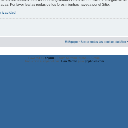
misos adicionales a los usuarios registrados. Antes de identificarse asegúrese de 
nadas. Por favor lea las reglas de los foros mientras navega por el Sitio.
privacidad
El Equipo
•
Borrar todas las cookies del Sitio
•
Powered by
phpBB
® Forum Software © phpBB Group
Traducción al español por
Huan Manwë
para
phpbb-es.com