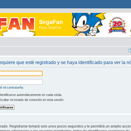
SegaFan
Foros SegaFan
requiere que esté registrado y se haya identificado para ver la 
dé mi contraseña
dentificarse automáticamente en cada visita
cultar mi estado de conexión en esta sesión
trado. Registrarse tomará solo unos pocos segundos y le permitirá un amplio acces