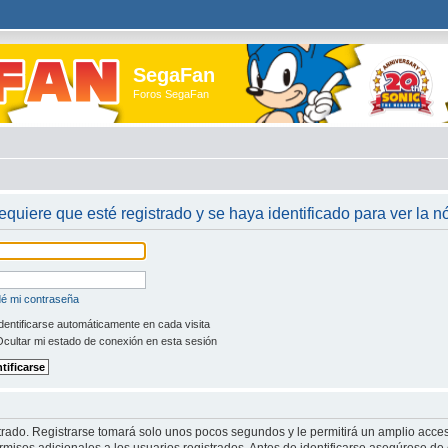
SegaFan
Foros SegaFan
requiere que esté registrado y se haya identificado para ver la 
dé mi contraseña
dentificarse automáticamente en cada visita
cultar mi estado de conexión en esta sesión
trado. Registrarse tomará solo unos pocos segundos y le permitirá un amplio acces