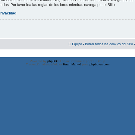
misos adicionales a los usuarios registrados. Antes de identificarse asegúrese de 
nadas. Por favor lea las reglas de los foros mientras navega por el Sitio.
privacidad
El Equipo
•
Borrar todas las cookies del Sitio
•
Powered by
phpBB
® Forum Software © phpBB Group
Traducción al español por
Huan Manwë
para
phpbb-es.com