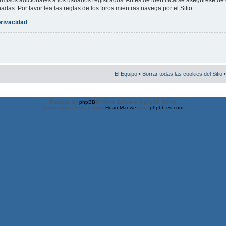
misos adicionales a los usuarios registrados. Antes de identificarse asegúrese de 
nadas. Por favor lea las reglas de los foros mientras navega por el Sitio.
privacidad
El Equipo
•
Borrar todas las cookies del Sitio
•
Powered by
phpBB
® Forum Software © phpBB Group
Traducción al español por
Huan Manwë
para
phpbb-es.com