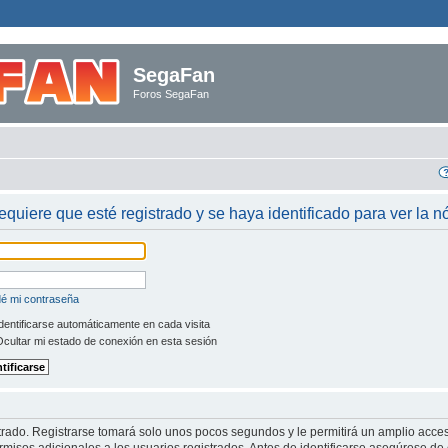
SegaFan
Foros SegaFan
requiere que esté registrado y se haya identificado para ver la 
dé mi contraseña
dentificarse automáticamente en cada visita
cultar mi estado de conexión en esta sesión
trado. Registrarse tomará solo unos pocos segundos y le permitirá un amplio acces