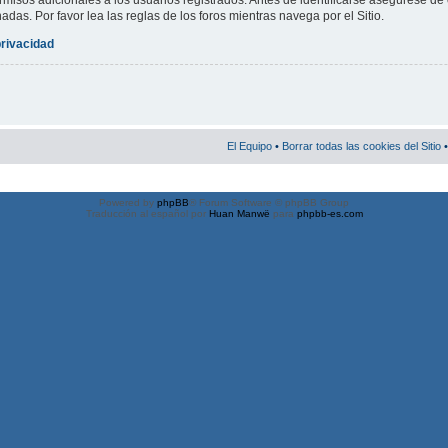
misos adicionales a los usuarios registrados. Antes de identificarse asegúrese de 
nadas. Por favor lea las reglas de los foros mientras navega por el Sitio.
privacidad
El Equipo
•
Borrar todas las cookies del Sitio
•
Powered by
phpBB
® Forum Software © phpBB Group
Traducción al español por
Huan Manwë
para
phpbb-es.com