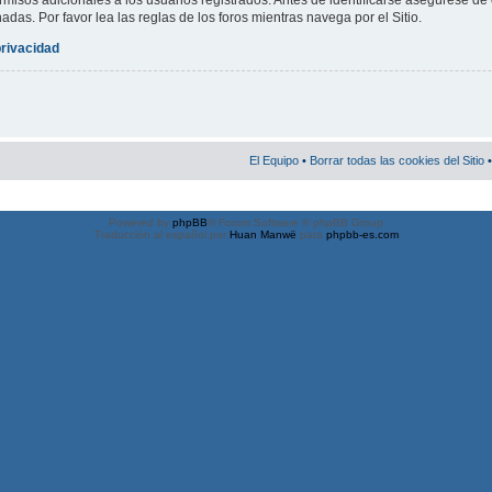
misos adicionales a los usuarios registrados. Antes de identificarse asegúrese de 
nadas. Por favor lea las reglas de los foros mientras navega por el Sitio.
privacidad
El Equipo
•
Borrar todas las cookies del Sitio
•
Powered by
phpBB
® Forum Software © phpBB Group
Traducción al español por
Huan Manwë
para
phpbb-es.com