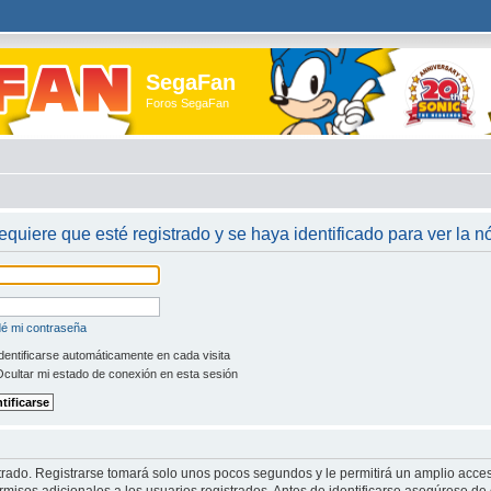
SegaFan
Foros SegaFan
requiere que esté registrado y se haya identificado para ver la 
dé mi contraseña
dentificarse automáticamente en cada visita
cultar mi estado de conexión en esta sesión
trado. Registrarse tomará solo unos pocos segundos y le permitirá un amplio acces