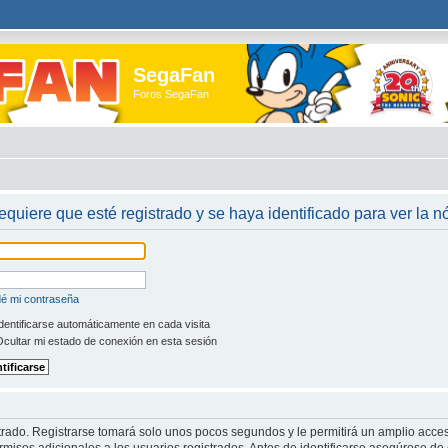
SegaFan
Foros SegaFan
requiere que esté registrado y se haya identificado para ver la 
dé mi contraseña
dentificarse automáticamente en cada visita
cultar mi estado de conexión en esta sesión
trado. Registrarse tomará solo unos pocos segundos y le permitirá un amplio acces