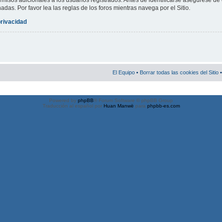
misos adicionales a los usuarios registrados. Antes de identificarse asegúrese de 
nadas. Por favor lea las reglas de los foros mientras navega por el Sitio.
privacidad
El Equipo
•
Borrar todas las cookies del Sitio
•
Powered by
phpBB
® Forum Software © phpBB Group
Traducción al español por
Huan Manwë
para
phpbb-es.com