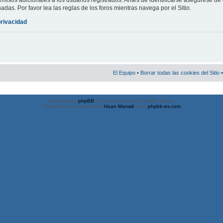
misos adicionales a los usuarios registrados. Antes de identificarse asegúrese de 
nadas. Por favor lea las reglas de los foros mientras navega por el Sitio.
privacidad
El Equipo
•
Borrar todas las cookies del Sitio
•
Powered by
phpBB
® Forum Software © phpBB Group
Traducción al español por
Huan Manwë
para
phpbb-es.com