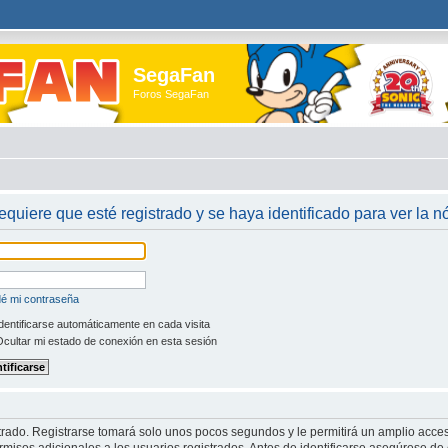
SegaFan
Foros SegaFan
requiere que esté registrado y se haya identificado para ver la 
dé mi contraseña
dentificarse automáticamente en cada visita
cultar mi estado de conexión en esta sesión
trado. Registrarse tomará solo unos pocos segundos y le permitirá un amplio acces