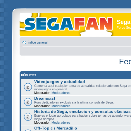
Sega
Foros Se
Índice general
Fec
PÚBLICOS
Videojuegos y actualidad
Comenta aquí cualquier tema de actualidad relacionado con Sega o 
videojuegos en general.
Moderador:
Moderadores
Dreamcast
Foro dedicado en exclusiva a la última consola de Sega.
Moderador:
Moderadores
Historia de Sega, emulación y consolas clásicas
Este es el lugar apropiado para hablar sobre temas de abandonware
viejos tiempos.
Moderador:
Moderadores
Off-Topic / Mercadillo