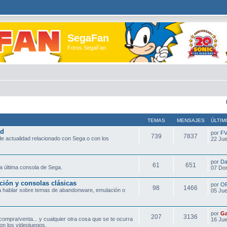
SegaFan
Foros SegaFan
TEMAS
MENSAJES
ÚLTIM
ad
por
F
739
7837
e actualidad relacionado con Sega o con los
22 Jue
por
Da
61
651
a última consola de Sega.
07 Do
ción y consolas clásicas
por
O
98
1466
ra hablar sobre temas de abandonware, emulación o
05 Jue
por
Ga
207
3136
compra/venta... y cualquier otra cosa que se te ocurra
16 Jue
on los videojuegos.