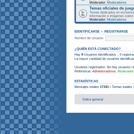
Moderador:
Moderadores
Temas oficiales de jueg
Temas dedicados en exclusiva
información e imágenes sobre 
Moderador:
Moderadores
IDENTIFICARSE
•
REGISTRARSE
Nombre de Usuario:
¿QUIÉN ESTÁ CONECTADO?
Hay
9
Usuarios identificados :: 0 registr
La mayor cantidad de usuarios identific
Usuarios registrados: No hay usuarios re
Referencia:
Administradores
,
Moderadore
ESTADÍSTICAS
Mensajes totales
17341
• Temas totales
Índice general