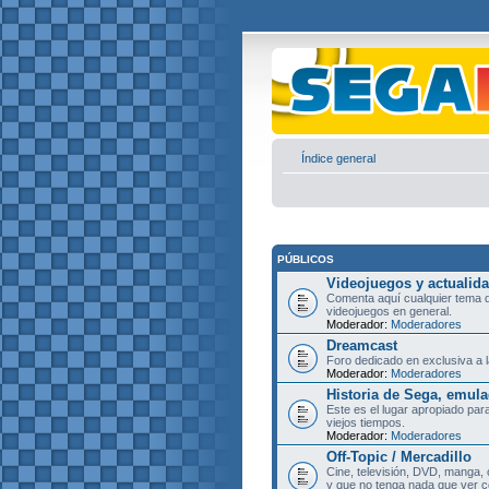
Índice general
PÚBLICOS
Videojuegos y actualid
Comenta aquí cualquier tema d
videojuegos en general.
Moderador:
Moderadores
Dreamcast
Foro dedicado en exclusiva a l
Moderador:
Moderadores
Historia de Sega, emula
Este es el lugar apropiado pa
viejos tiempos.
Moderador:
Moderadores
Off-Topic / Mercadillo
Cine, televisión, DVD, manga, 
y que no tenga nada que ver c