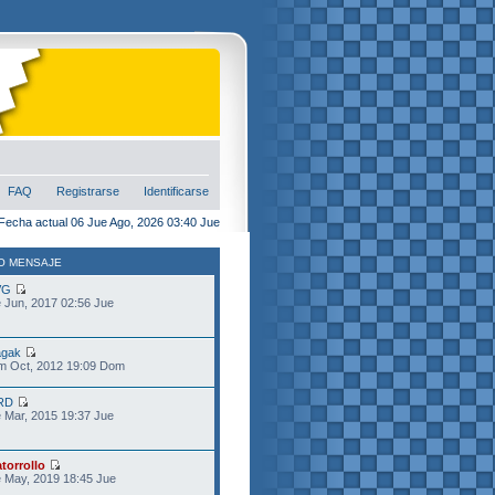
FAQ
Registrarse
Identificarse
Fecha actual 06 Jue Ago, 2026 03:40 Jue
O MENSAJE
VG
 Jun, 2017 02:56 Jue
gak
m Oct, 2012 19:09 Dom
RD
 Mar, 2015 19:37 Jue
torrollo
 May, 2019 18:45 Jue