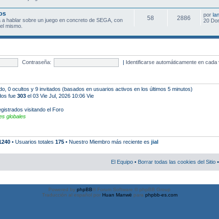
os
por
la
58
2886
 a hablar sobre un juego en concreto de SEGA, con
20 Do
el mismo.
Contraseña:
|
Identificarse automáticamente en cada 
ado, 0 ocultos y 9 invitados (basados en usuarios activos en los últimos 5 minutos)
ados fue
303
el 03 Vie Jul, 2026 10:06 Vie
gistrados visitando el Foro
s globales
1240
• Usuarios totales
175
• Nuestro Miembro más reciente es
jial
El Equipo
•
Borrar todas las cookies del Sitio
•
Powered by
phpBB
® Forum Software © phpBB Group
Traducción al español por
Huan Manwë
para
phpbb-es.com