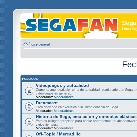
Sega
Foros Se
Índice general
Fec
PÚBLICOS
Videojuegos y actualidad
Comenta aquí cualquier tema de actualidad relacionado con Sega o 
videojuegos en general.
Moderador:
Moderadores
Dreamcast
Foro dedicado en exclusiva a la última consola de Sega.
Moderador:
Moderadores
Historia de Sega, emulación y consolas clásicas
Este es el lugar apropiado para hablar sobre temas de abandonware
viejos tiempos.
Moderador:
Moderadores
Off-Topic / Mercadillo